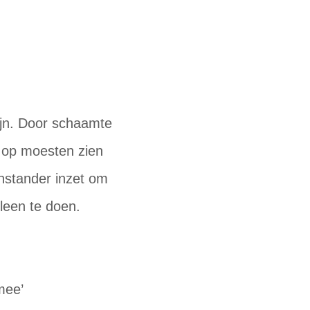
ijn. Door schaamte
n op moesten zien
enstander inzet om
lleen te doen.
 mee’