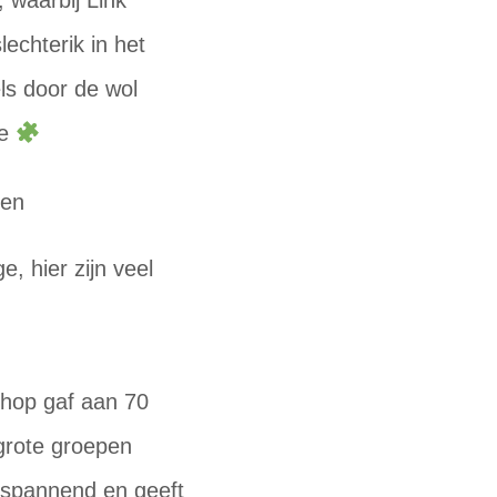
 waarbij Link
lechterik in het
ls door de wol
ee
e, hier zijn veel
shop gaf aan 70
grote groepen
r spannend en geeft