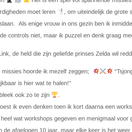
den
Het is een spel vol spannende missies,
rdigheden moet leren
, om uiteindelijk de grote s
slaan. Als enige vrouw in ons gezin ben ik inmidde
 de controls niet, maar ik puzzel en denk graag m
e missies hoorde ik mezelf zeggen;
“Tsjong
ijkbaar is hier wat te halen!”
bleek ook zo te zijn
.
moest ik even denken toen ik kort daarna een work
l heel wat workshops gegeven en menigmaal voor 
 de afgelopen 10 jaar, maar elke keer is het wee