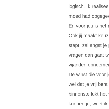
logisch. Ik realis
moed had opgegeve
En voor jou is het 
Ook jij maakt keuze
stapt, zal angst je
vragen dan gaat twi
vijanden opnoemen
De winst die voor j
wel dat je vrij be
binnenste lukt het 
kunnen je, weet i