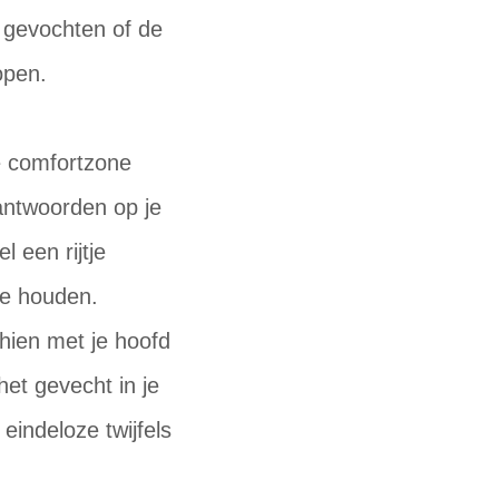
d gevochten of de
open.
je comfortzone
 antwoorden op je
 een rijtje
te houden.
chien met je hoofd
het gevecht in je
eindeloze twijfels
en.