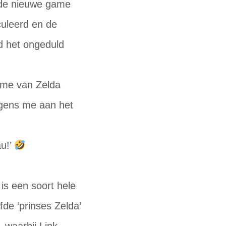
 de nieuwe game
culeerd en de
rd het ongeduld
ame van Zelda
ngens me aan het
au!’
is een soort hele
fde ‘prinses Zelda’