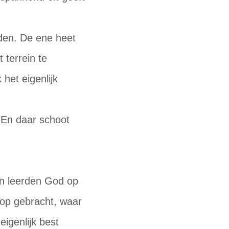
nden. De ene heet
 terrein te
het eigenlijk
 En daar schoot
n leerden God op
op gebracht, waar
igenlijk best