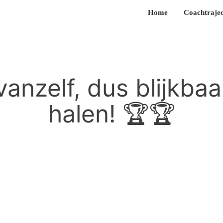
Home
Coachtrajec
vanzelf, dus blijkbaar
halen! 🏆🏆