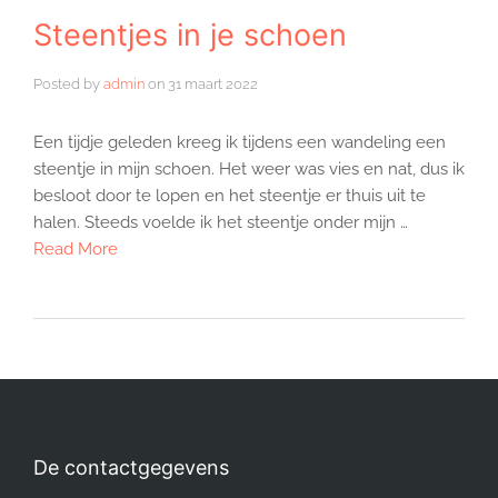
Steentjes in je schoen
Posted by
admin
on
31 maart 2022
Een tijdje geleden kreeg ik tijdens een wandeling een
steentje in mijn schoen. Het weer was vies en nat, dus ik
besloot door te lopen en het steentje er thuis uit te
halen. Steeds voelde ik het steentje onder mijn …
Read More
De contactgegevens