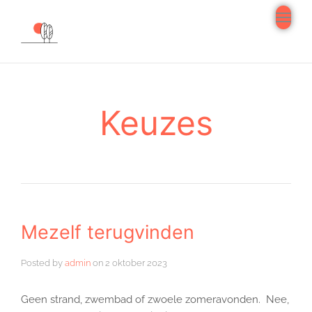
navi
Tog
navi
Keuzes
Mezelf terugvinden
Posted by
admin
on
2 oktober 2023
Geen strand, zwembad of zwoele zomeravonden. Nee,